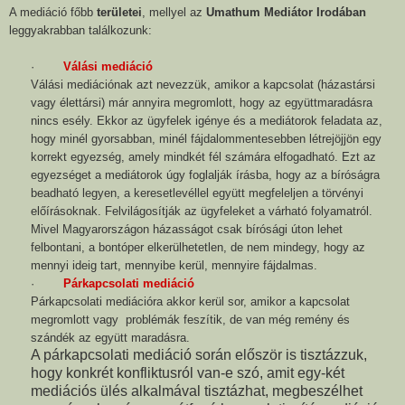
A mediáció főbb
területei
, mellyel az
Umathum Mediátor Irodában
leggyakrabban találkozunk:
·
Válási mediáció
Válási mediációnak azt nevezzük, amikor a kapcsolat (házastársi
vagy élettársi) már annyira megromlott, hogy az együttmaradásra
nincs esély. Ekkor az ügyfelek igénye és a mediátorok feladata az,
hogy minél gyorsabban, minél fájdalommentesebben létrejöjjön egy
korrekt egyezség, amely mindkét fél számára elfogadható. Ezt az
egyezséget a mediátorok úgy foglalják írásba, hogy az a bíróságra
beadható legyen, a keresetlevéllel együtt megfeleljen a törvényi
előírásoknak. Felvilágosítják az ügyfeleket a várható folyamatról.
Mivel Magyarországon házasságot csak bírósági úton lehet
felbontani, a bontóper elkerülhetetlen, de nem mindegy, hogy az
mennyi ideig tart, mennyibe kerül, mennyire fájdalmas.
·
Párkapcsolati mediáció
Párkapcsolati mediációra akkor kerül sor, amikor a kapcsolat
megromlott vagy problémák feszítik, de van még remény és
szándék az együtt maradásra.
A párkapcsolati mediáció során először is tisztázzuk,
hogy konkrét konfliktusról van-e szó, amit egy-két
mediációs ülés alkalmával tisztázhat, megbeszélhet