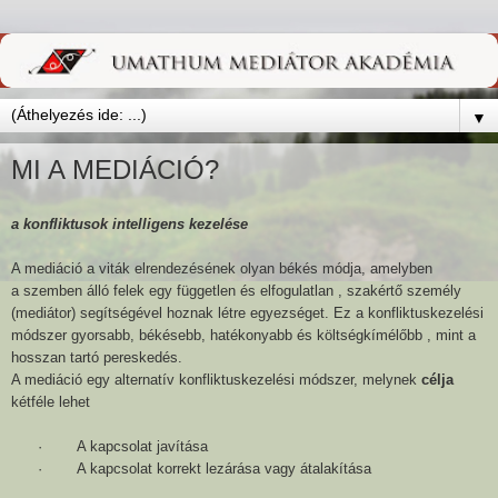
▼
MI A MEDIÁCIÓ?
a konfliktusok intelligens kezelése
A mediáció a viták elrendezésének olyan békés módja, amelyben
a szemben álló felek egy független és elfogulatlan , szakértő személy
(mediátor) segítségével hoznak létre egyezséget. Ez a konfliktuskezelési
módszer gyorsabb, békésebb, hatékonyabb és költségkímélőbb , mint a
hosszan tartó pereskedés.
A mediáció egy alternatív konfliktuskezelési módszer, melynek
célja
kétféle lehet
·
A kapcsolat javítása
·
A kapcsolat korrekt lezárása vagy átalakítása