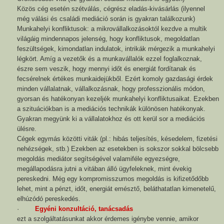
Közös cég esetén szétválás, cégrész eladás-kivásárlás (ilyennel
még válási és családi mediáció során is gyakran találkozunk)
Munkahelyi konfliktusok: a mikrovállalkozásoktól kezdve a multik
világáig mindennapos jelenség, hogy konfliktusok, megoldatlan
feszültségek, kimondatlan indulatok, intrikák mérgezik a munkahelyi
légkört. Amíg a vezetők és a munkavállalók ezzel foglalkoznak,
észre sem veszik, hogy mennyi időt és energiát fordítanak és
fecsérelnek értékes munkaidejükből. Ezért komoly gazdasági érdek
minden vállalatnak, vállalkozásnak, hogy professzionális módon,
gyorsan és hatékonyan kezeljék munkahelyi konfliktusaikat. Ezekben
a szituációkban is a mediációs technikák különösen hatékonyak.
Gyakran megyünk ki a vállalatokhoz és ott kerül sor a mediációs
ülésre.
Cégek egymás közötti viták (pl.: hibás teljesítés, késedelem, fizetési
nehézségek, stb.) Ezekben az esetekben is sokszor sokkal bölcsebb
megoldás mediátor segítségével valamiféle egyezségre,
megállapodásra jutni a vitában álló ügyfeleknek, mint évekig
pereskedni. Még egy kompromisszumos megoldás is kifizetődőbb
lehet, mint a pénzt, időt, energiát emésztő, beláthatatlan kimenetelű,
elhúzódó pereskedés.
·
Egyéni konzultáció, tanácsadás
ezt a szolgáltatásunkat akkor érdemes igénybe vennie, amikor