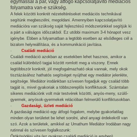
egymással a pár, vagy átfogó kapcsolatjavító mediációs
folyamatra van-e szükség.
A felek közötti konkrét nézeteltéréseket mediációs technikával
segítünk megbeszélni, megoldani. Amennyiben kapcsolatjavító
mediációra van szükség saját fejlesztésű módszerünkkel segítjük ki
a párt a válságos időszakból. Ez utóbbi maximum 3-4 hónapot vesz
igénybe. Ebben a folyamatban a legtöbb esetben az elsődleges cél a
bizalom helyreállítása, és a kommunikáció javítása.
·
Családi mediáció
Családi mediáció azokban az esetekben lehet hasznos, amikor a
család különböző tagjai között romlott meg a viszony. Ennek
legtöbbször konkrét, jól megfogalmazható okai vannak, mely okok
tisztázásához hathatós segítséget nyújthat egy mediátor jelenléte,
segítsége. Mediátor irodánkban szívesen fogadjuk egy család több
tagját is, mivel gyakoriak a többszereplős konfliktusok. Számtalan
sikeres mediációnk volt már testvérek közötti, anyós-meny, szülő-
gyermek, anyósok-gyermekek relációban felmerülő konfliktusokban.
·
Gazdasági, üzleti mediáció
A gazdasági mediáció egy átfogó fogalom, melybe gyakorlatilag
minden olyan területet be lehet sorolni, ahol anyagi érdekekről van
szó. Azok a területek, amikkel az Umathum Mediátor Irodában nagy
rutinnal és szívesen foglalkozunk:
Örökösödési vita (ez gyakran családi mediáció is egyben)